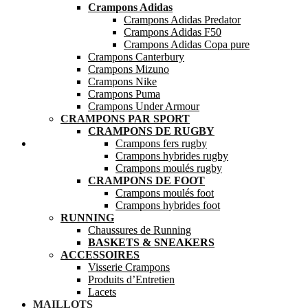
Crampons Adidas
Crampons Adidas Predator
Crampons Adidas F50
Crampons Adidas Copa pure
Crampons Canterbury
Crampons Mizuno
Crampons Nike
Crampons Puma
Crampons Under Armour
CRAMPONS PAR SPORT
CRAMPONS DE RUGBY
Mes favoris
Crampons fers rugby
Crampons hybrides rugby
Crampons moulés rugby
CRAMPONS DE FOOT
Crampons moulés foot
Crampons hybrides foot
RUNNING
Chaussures de Running
BASKETS & SNEAKERS
ACCESSOIRES
Visserie Crampons
Produits d’Entretien
Lacets
MAILLOTS