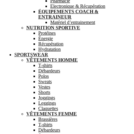
Pharmacie
Electronique & Récupération
ÉQUIPEMENTS COACH &
ENTRAINEUR
Matériel d’entrainement
NUTRITION SPORTIVE
Protéines
Énergie
Récupération
Hydratation
SPORTSWEAR
VÊTEMENTS HOMME
T-shirts
Débardeurs
Polos
Sweats
Vestes
Shorts
Joggings
Leggings
Claquettes
VÊTEMENTS FEMME
Brassières
T-shirts
Débardeurs