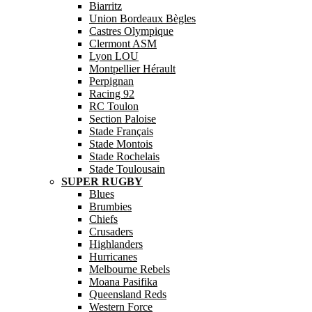
Biarritz
Union Bordeaux Bègles
Castres Olympique
Clermont ASM
Lyon LOU
Montpellier Hérault
Perpignan
Racing 92
RC Toulon
Section Paloise
Stade Français
Stade Montois
Stade Rochelais
Stade Toulousain
SUPER RUGBY
Blues
Brumbies
Chiefs
Crusaders
Highlanders
Hurricanes
Melbourne Rebels
Moana Pasifika
Queensland Reds
Western Force