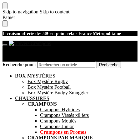
Skip to navigation
Skip to content
Panier
Livraison offerte dès 50€ en point relais France Métropolitaine
Recherche pour :
Recherche pour :
Recherche
Recherche
Mon compte
BOX MYSTÈRES
Box Mystère Rugby
Box Mystère Football
Box Mystère Budgy Smuggler
CHAUSSURES
CRAMPONS
Crampons Hybrides
Crampons Vissés x8 fers
Crampons Moulés
Crampons Junior
Crampons en Promos
CRAMPONS PAR MARQUE