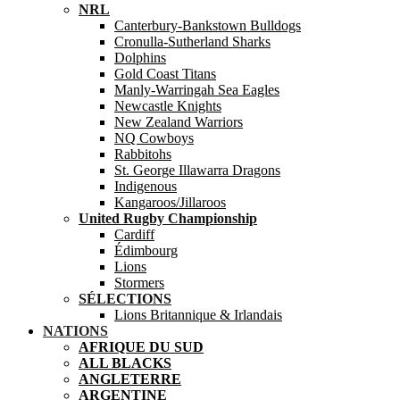
NRL
Canterbury-Bankstown Bulldogs
Cronulla-Sutherland Sharks
Dolphins
Gold Coast Titans
Manly-Warringah Sea Eagles
Newcastle Knights
New Zealand Warriors
NQ Cowboys
Rabbitohs
St. George Illawarra Dragons
Indigenous
Kangaroos/Jillaroos
United Rugby Championship
Cardiff
Édimbourg
Lions
Stormers
SÉLECTIONS
Lions Britannique & Irlandais
NATIONS
AFRIQUE DU SUD
ALL BLACKS
ANGLETERRE
ARGENTINE