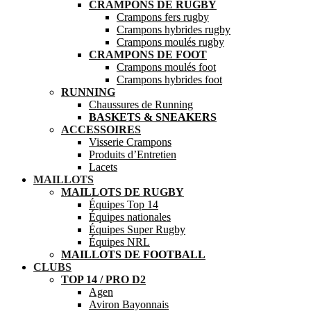
CRAMPONS DE RUGBY
Crampons fers rugby
Crampons hybrides rugby
Crampons moulés rugby
CRAMPONS DE FOOT
Crampons moulés foot
Crampons hybrides foot
RUNNING
Chaussures de Running
BASKETS & SNEAKERS
ACCESSOIRES
Visserie Crampons
Produits d’Entretien
Lacets
MAILLOTS
MAILLOTS DE RUGBY
Équipes Top 14
Équipes nationales
Équipes Super Rugby
Équipes NRL
MAILLOTS DE FOOTBALL
CLUBS
TOP 14 / PRO D2
Agen
Aviron Bayonnais