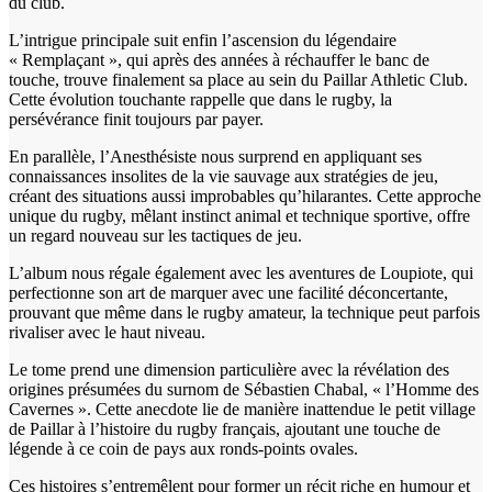
du club.
L’intrigue principale suit enfin l’ascension du légendaire
« Remplaçant », qui après des années à réchauffer le banc de
touche, trouve finalement sa place au sein du Paillar Athletic Club.
Cette évolution touchante rappelle que dans le rugby, la
persévérance finit toujours par payer.
En parallèle, l’Anesthésiste nous surprend en appliquant ses
connaissances insolites de la vie sauvage aux stratégies de jeu,
créant des situations aussi improbables qu’hilarantes. Cette approche
unique du rugby, mêlant instinct animal et technique sportive, offre
un regard nouveau sur les tactiques de jeu.
L’album nous régale également avec les aventures de Loupiote, qui
perfectionne son art de marquer avec une facilité déconcertante,
prouvant que même dans le rugby amateur, la technique peut parfois
rivaliser avec le haut niveau.
Le tome prend une dimension particulière avec la révélation des
origines présumées du surnom de Sébastien Chabal, « l’Homme des
Cavernes ». Cette anecdote lie de manière inattendue le petit village
de Paillar à l’histoire du rugby français, ajoutant une touche de
légende à ce coin de pays aux ronds-points ovales.
Ces histoires s’entremêlent pour former un récit riche en humour et