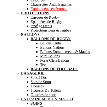
Leggings
Chaussettes Antidérapantes
Équipements en Promos
PROTECTIONS
Casques de Rugby
Épaulières de Rugby
Protège Dents
Protections Bras & Jambes
BALLONS
BALLONS DE RUGBY
Ballons Clubs
Ballons Nations
Ballons Entrainements & Matchs
Mini Ballons
Porte-Clefs Ballons
Tees
BALLONS DE FOOTBALL
BAGAGERIE
Sacs à Dos
Sacs de Sport
Trousses
Trousses De Toilette
Gourdes de sport
ENTRAINEMENT & MATCH
SOINS