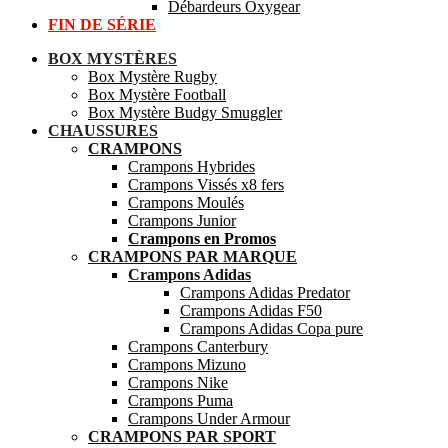
Débardeurs Oxygear
FIN DE SÉRIE
BOX MYSTÈRES
Box Mystère Rugby
Box Mystère Football
Box Mystère Budgy Smuggler
CHAUSSURES
CRAMPONS
Crampons Hybrides
Crampons Vissés x8 fers
Crampons Moulés
Crampons Junior
Crampons en Promos
CRAMPONS PAR MARQUE
Crampons Adidas
Crampons Adidas Predator
Crampons Adidas F50
Crampons Adidas Copa pure
Crampons Canterbury
Crampons Mizuno
Crampons Nike
Crampons Puma
Crampons Under Armour
CRAMPONS PAR SPORT