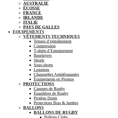
AUSTRALIE
ÉCOSSE
FRANCE
IRLANDE
ITALIE
PAYS DE GALLES
ÉQUIPEMENTS
VÊTEMENTS TECHNIQUES
Tenues d’entraînement
Compression
T-shirts d’Entrainement
Baselayers
Shorts
Sous-shorts
Leggings
Chaussettes Antidérapantes
Équipements en Promos
PROTECTIONS
Casques de Rugby
Épaulières de Rugby
Protège Dents
Protections Bras & Jambes
BALLONS
BALLONS DE RUGBY
Ballons Clubs