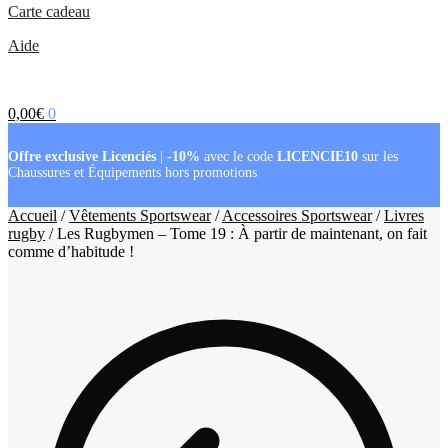
Carte cadeau
Aide
0,00
€
0
Offre exclusive Licenciés
|
-10%
avec le code
LICENCIE10
sur les
Chaussures et Équipements hors promotions
Accueil
/
Vêtements Sportswear
/
Accessoires Sportswear
/
Livres
rugby
/
Les Rugbymen – Tome 19 : À partir de maintenant, on fait
comme d’habitude !