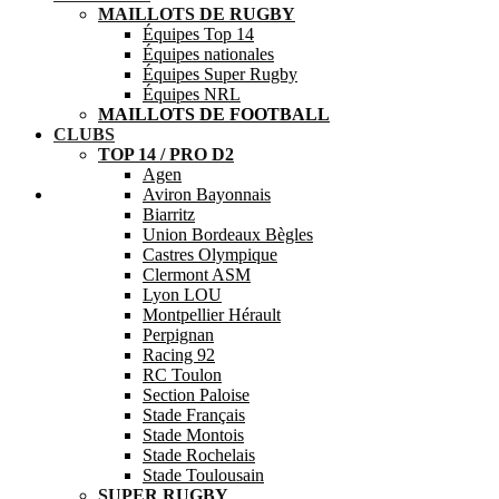
MAILLOTS DE RUGBY
Équipes Top 14
Équipes nationales
Équipes Super Rugby
Équipes NRL
MAILLOTS DE FOOTBALL
CLUBS
TOP 14 / PRO D2
Agen
Aide
Aviron Bayonnais
Biarritz
Union Bordeaux Bègles
Castres Olympique
Clermont ASM
Lyon LOU
Montpellier Hérault
Perpignan
Racing 92
RC Toulon
Section Paloise
Stade Français
Stade Montois
Stade Rochelais
Stade Toulousain
SUPER RUGBY