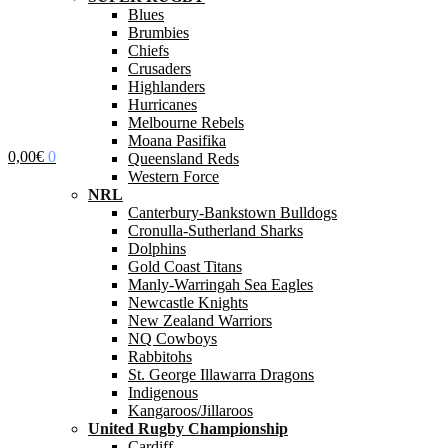
Blues
Brumbies
Chiefs
Crusaders
Highlanders
Hurricanes
Melbourne Rebels
Moana Pasifika
0,00
€
0
Queensland Reds
Western Force
NRL
Canterbury-Bankstown Bulldogs
Cronulla-Sutherland Sharks
Dolphins
Gold Coast Titans
Manly-Warringah Sea Eagles
Newcastle Knights
New Zealand Warriors
NQ Cowboys
Rabbitohs
St. George Illawarra Dragons
Indigenous
Kangaroos/Jillaroos
United Rugby Championship
Cardiff