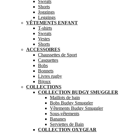
Sweats
Shorts
Joggings
Leggings
VÊTEMENTS ENFANT
T-shirts
Sweats
Vestes
Shorts
ACCESSOIRES
Chaussettes de Sport
Casquettes
Bobs
Bonnets
Livres rugby
Bijoux
COLLECTIONS
COLLECTION BUDGY SMUGGLER
Maillots de bain
Bobs Budgy Smuggler
Vêtements Budgy Smuggler
Sous-vêtements
Bananes
Serviettes de Bain
COLLECTION OXYGEAR