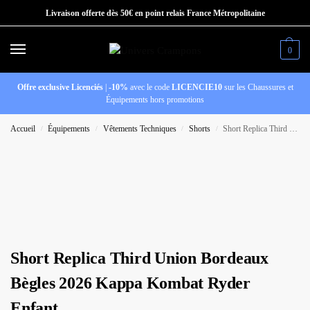
Livraison offerte dès 50€ en point relais France Métropolitaine
0
Offre exclusive Licenciés
|
-10%
avec le code
LICENCIE10
sur les Chaussures et
Équipements hors promotions
Accueil
Équipements
Vêtements Techniques
Shorts
Short Replica Third Union Bordeaux Bègles 2026 Kappa Kombat Ryder Enfant
/
/
/
/
Short Replica Third Union Bordeaux
Bègles 2026 Kappa Kombat Ryder
Enfant