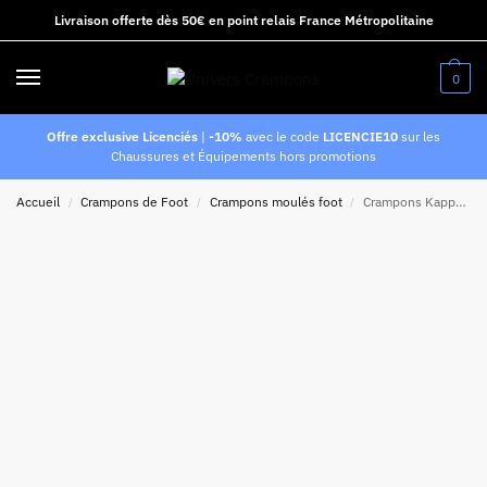
Livraison offerte dès 50€ en point relais France Métropolitaine
0
Offre exclusive Licenciés
|
-10%
avec le code
LICENCIE10
sur les
Chaussures et Équipements hors promotions
Accueil
Crampons de Foot
Crampons moulés foot
Crampons Kappa Kombat Player FG Blanc pour enfant
/
/
/