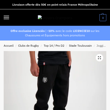
Livraison offerte dès 50€ en point relais France Métropolitaine
0
Offre exclusive Licenciés
|
-10%
avec le code
LICENCIE10
sur les
Chaussures et Équipements hors promotions
Accueil
Clubs de Rugby
Top 14 / Pro D2
Stade Toulousain
Jogging pour enfant Adi Stade Toulousain Rugby Noir
/
/
/
/