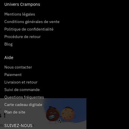
Univers Crampons
Mentions légales
Conditions générales de vente
Politique de confidentialité
Procédure de retour
Blog
Aide
Nous contacter
Paiement
Livraison et retour
Suivi de commande
Questions fréquentes
Carte cadeau digitale
Salut c'est nous...
Plan de site
les Cookies !
SUIVEZ-NOUS
On a attendu d'être sûrs que le contenu de