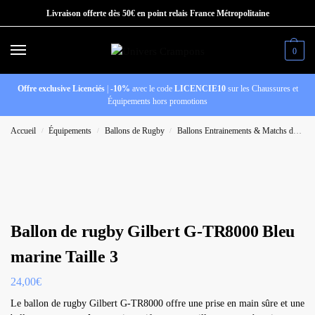
Livraison offerte dès 50€ en point relais France Métropolitaine
0
Offre exclusive Licenciés
|
-10%
avec le code
LICENCIE10
sur les Chaussures et
Équipements hors promotions
Accueil
Équipements
Ballons de Rugby
Ballons Entrainements & Matchs de Rugby
/
/
/
Ballon de rugby Gilbert G-TR8000 Bleu
marine Taille 3
24,00
€
Le ballon de rugby Gilbert G-TR8000 offre une prise en main sûre et une