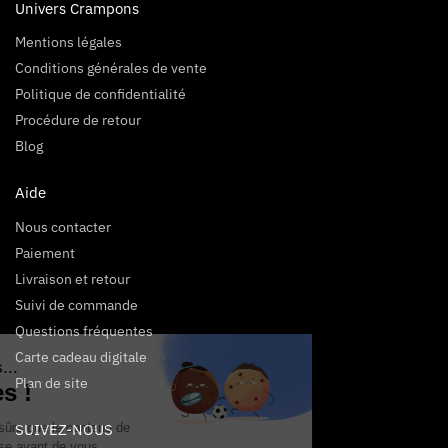
Univers Crampons
Mentions légales
Conditions générales de vente
Politique de confidentialité
Procédure de retour
Blog
Aide
Nous contacter
Paiement
Livraison et retour
Suivi de commande
Questions fréquentes
Carte cadeau digitale
Salut c'est nous...
Plan de site
les Cookies !
On a attendu d'être sûrs que le contenu de
SUIVEZ-NOUS
ce site vous intéresse avant de vous