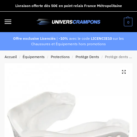
Livraison offerte dès 50€ en point relais France Métropolitaine
0
Offre exclusive Licenciés
|
-10%
avec le code
LICENCIE10
sur les
Chaussures et Équipements hors promotions
Accueil
Équipements
Protections
Protège Dents
Protège dents blanc pour adulte Shock Doctor Gel Max
/
/
/
/