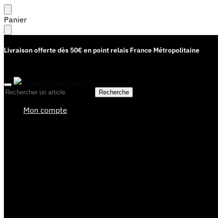
Skip
Skip
Panier
to
to
navigation
content
Livraison offerte dès 50€ en point relais France Métropolitaine
Recherche
Recherche
pour :
Mon compte