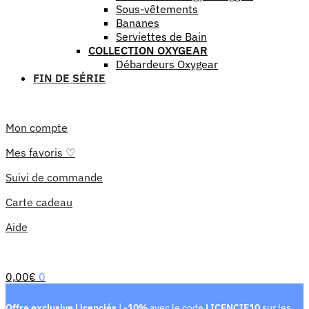
Sous-vêtements
Bananes
Serviettes de Bain
COLLECTION OXYGEAR
Débardeurs Oxygear
FIN DE SÉRIE
Mon compte
Mes favoris ♡
Suivi de commande
Carte cadeau
Aide
0,00
€
0
Offre exclusive Licenciés
|
-10%
avec le code
LICENCIE10
sur les