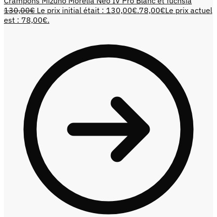
Crampons Mizuno Morelia Neo IV Pro Blanc et fuchsia
130,00
€
Le prix initial était : 130,00€.
78,00
€
Le prix actuel
est : 78,00€.