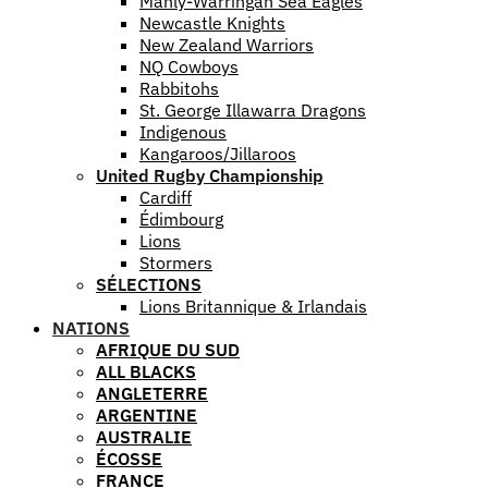
Manly-Warringah Sea Eagles
Newcastle Knights
New Zealand Warriors
NQ Cowboys
Rabbitohs
St. George Illawarra Dragons
Indigenous
Kangaroos/Jillaroos
United Rugby Championship
Cardiff
Édimbourg
Lions
Stormers
SÉLECTIONS
Lions Britannique & Irlandais
NATIONS
AFRIQUE DU SUD
ALL BLACKS
ANGLETERRE
ARGENTINE
AUSTRALIE
ÉCOSSE
FRANCE