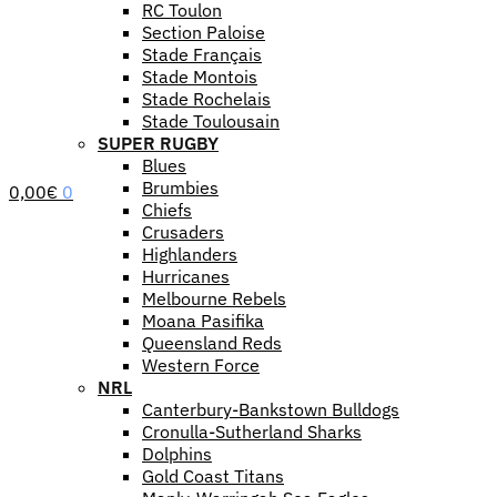
RC Toulon
Section Paloise
Stade Français
Stade Montois
Stade Rochelais
Stade Toulousain
SUPER RUGBY
Blues
Brumbies
0,00
€
0
Chiefs
Crusaders
Highlanders
Hurricanes
Melbourne Rebels
Moana Pasifika
Queensland Reds
Western Force
NRL
Canterbury-Bankstown Bulldogs
Cronulla-Sutherland Sharks
Dolphins
Gold Coast Titans