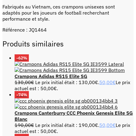
Fabriqués au Vietnam, ces crampons unisexes sont
adaptés pour les joueurs de football recherchant
performance et style.
Référence : JQ1464
Produits similaires
-62%
Crampons Adidas RS15 Elite SG
130,00
€
Le prix initial était : 130,00€.
50,00
€
Le prix
actuel est : 50,00€.
-74%
Crampons Canterburry CCC Phoenix Genesis Elite SG
Blanc
190,00
€
Le prix initial était : 190,00€.
50,00
€
Le prix
actuel est : 50,00€.