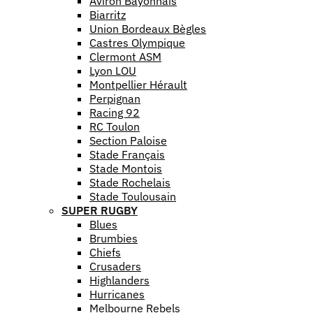
Aviron Bayonnais
Biarritz
Union Bordeaux Bègles
Castres Olympique
Clermont ASM
Lyon LOU
Montpellier Hérault
Perpignan
Racing 92
RC Toulon
Section Paloise
Stade Français
Stade Montois
Stade Rochelais
Stade Toulousain
SUPER RUGBY
Blues
Brumbies
Chiefs
Crusaders
Highlanders
Hurricanes
Melbourne Rebels