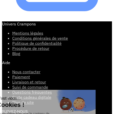
Univers Crampons
Mentions légales
Conditions générales de vente
Politique de confidentialité
Procédure de retour
Blog
Aide
Nous contacter
Paiement
Livraison et retour
Suivi de commande
Questions fréquentes
Carte cadeau digitale
Salut c'est nous...
Plan de site
les Cookies !
SUIVEZ-NOUS
On a attendu d'être sûrs que le contenu de