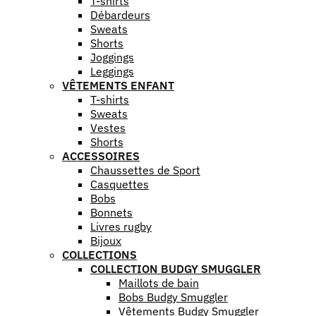
T-shirts
Débardeurs
Sweats
Shorts
Joggings
Leggings
VÊTEMENTS ENFANT
T-shirts
Sweats
Vestes
Shorts
ACCESSOIRES
Chaussettes de Sport
Casquettes
Bobs
Bonnets
Livres rugby
Bijoux
COLLECTIONS
COLLECTION BUDGY SMUGGLER
Maillots de bain
Bobs Budgy Smuggler
Vêtements Budgy Smuggler