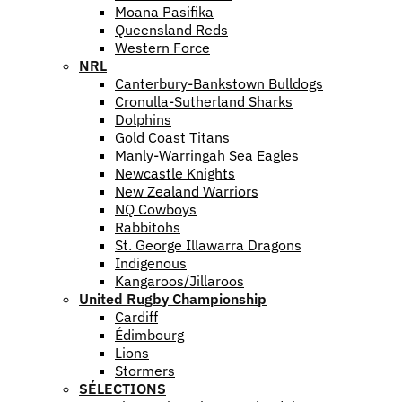
Moana Pasifika
Queensland Reds
Western Force
NRL
Canterbury-Bankstown Bulldogs
Cronulla-Sutherland Sharks
Dolphins
Gold Coast Titans
Manly-Warringah Sea Eagles
Newcastle Knights
New Zealand Warriors
NQ Cowboys
Rabbitohs
St. George Illawarra Dragons
Indigenous
Kangaroos/Jillaroos
United Rugby Championship
Cardiff
Édimbourg
Lions
Stormers
SÉLECTIONS