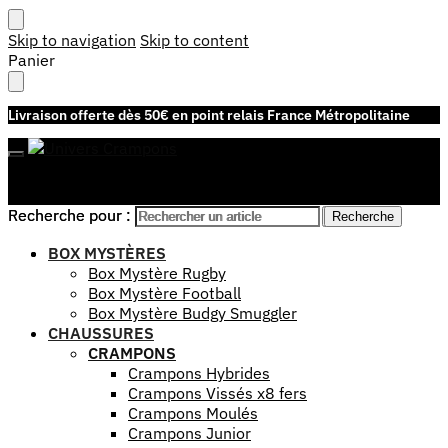
Skip to navigation
Skip to content
Panier
Livraison offerte dès 50€ en point relais France Métropolitaine
Recherche pour :
Recherche pour :
Recherche
Recherche
Mon compte
BOX MYSTÈRES
Box Mystère Rugby
Box Mystère Football
Box Mystère Budgy Smuggler
CHAUSSURES
CRAMPONS
Crampons Hybrides
Crampons Vissés x8 fers
Crampons Moulés
Crampons Junior