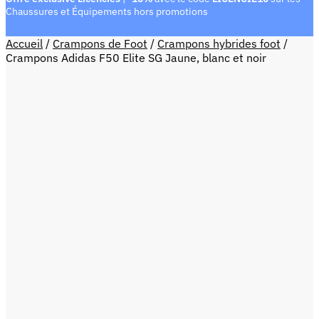
Chaussures et Équipements hors promotions
Accueil
/
Crampons de Foot
/
Crampons hybrides foot
/
Crampons Adidas F50 Elite SG Jaune, blanc et noir