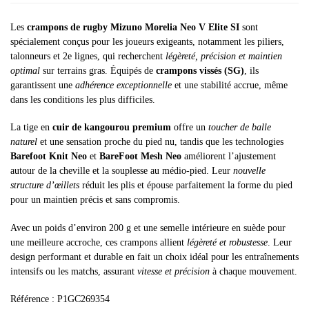
Les
crampons de rugby Mizuno Morelia Neo V Elite SI
sont
spécialement conçus pour les joueurs exigeants, notamment les piliers,
talonneurs et 2e lignes, qui recherchent
légèreté, précision et maintien
optimal
sur terrains gras. Équipés de
crampons vissés (SG)
, ils
garantissent une
adhérence exceptionnelle
et une stabilité accrue, même
dans les conditions les plus difficiles.
La tige en
cuir de kangourou premium
offre un
toucher de balle
naturel
et une sensation proche du pied nu, tandis que les technologies
Barefoot Knit Neo
et
BareFoot Mesh Neo
améliorent l’ajustement
autour de la cheville et la souplesse au médio-pied. Leur
nouvelle
structure d’œillets
réduit les plis et épouse parfaitement la forme du pied
pour un maintien précis et sans compromis.
Avec un poids d’environ 200 g et une semelle intérieure en suède pour
une meilleure accroche, ces crampons allient
légèreté et robustesse
. Leur
design performant et durable en fait un choix idéal pour les entraînements
intensifs ou les matchs, assurant
vitesse et précision
à chaque mouvement.
Référence : P1GC269354