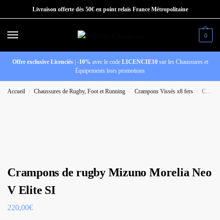
Livraison offerte dès 50€ en point relais France Métropolitaine
0
Offre exclusive Licenciés
|
-10%
avec le code
LICENCIE10
sur les Chaussures et
Équipements hors promotions
Accueil
Chaussures de Rugby, Foot et Running
Crampons Vissés x8 fers
Crampons de rugby Mizuno Morelia Neo V Elite SI
/
/
/
Crampons de rugby Mizuno Morelia Neo
V Elite SI
220,00
€