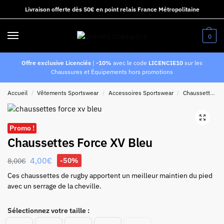
Livraison offerte dès 50€ en point relais France Métropolitaine
0
Offre exclusive Licenciés
|
-10%
avec le code
LICENCIE10
sur les
Chaussures et Équipements hors promotions
Accueil
Vêtements Sportswear
Accessoires Sportswear
Chaussettes de Sport
/
/
/
Promo !
Chaussettes Force XV Bleu
4,00
€
-50%
8,00
€
Ces chaussettes de rugby apportent un meilleur maintien du pied
avec un serrage de la cheville.
Sélectionnez votre taille :