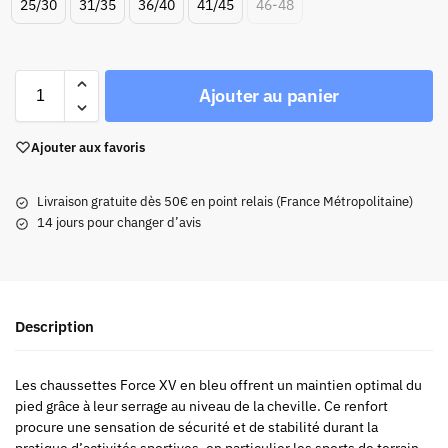
25/30
31/35
36/40
41/45
46-48
Ajouter au panier
Ajouter aux favoris
Livraison gratuite dès 50€ en point relais (France Métropolitaine)
14 jours pour changer d’avis
Description
Les chaussettes Force XV en bleu offrent un maintien optimal du
pied grâce à leur serrage au niveau de la cheville. Ce renfort
procure une sensation de sécurité et de stabilité durant la
pratique d’activités sportives, en particulier les sports de terrain