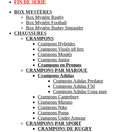
FIN DE SÉRIE
BOX MYSTÈRES
Box Mystère Rugby
Box Mystère Football
Box Mystère Budgy Smuggler
CHAUSSURES
CRAMPONS
Crampons Hybrides
Crampons Vissés x8 fers
Crampons Moulés
Crampons Junior
Crampons en Promos
CRAMPONS PAR MARQUE
Crampons Adidas
Crampons Adidas Predator
Crampons Adidas F50
Crampons Adidas Copa pure
Crampons Canterbury
Crampons Mizuno
Crampons Nike
Crampons Puma
Crampons Under Armour
CRAMPONS PAR SPORT
CRAMPONS DE RUGBY