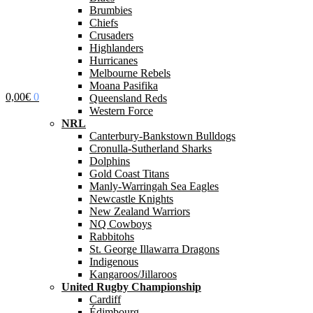
Brumbies
Chiefs
Crusaders
Highlanders
Hurricanes
Melbourne Rebels
Moana Pasifika
0,00
€
0
Queensland Reds
Western Force
NRL
Canterbury-Bankstown Bulldogs
Cronulla-Sutherland Sharks
Dolphins
Gold Coast Titans
Manly-Warringah Sea Eagles
Newcastle Knights
New Zealand Warriors
NQ Cowboys
Rabbitohs
St. George Illawarra Dragons
Indigenous
Kangaroos/Jillaroos
United Rugby Championship
Cardiff
Édimbourg