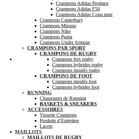
Crampons Adidas Predator
Crampons Adidas F50
Crampons Adidas Copa pure
Crampons Canterbury
Crampons Mizuno
Crampons Nike
Crampons Puma
Crampons Under Armour
CRAMPONS PAR SPORT
CRAMPONS DE RUGBY
Mes favoris
Crampons fers rugby
Crampons hybrides rugby
Crampons moulés rugby
CRAMPONS DE FOOT
Crampons moulés foot
Crampons hybrides foot
RUNNING
Chaussures de Running
BASKETS & SNEAKERS
ACCESSOIRES
Visserie Crampons
Produits d’Entretien
Lacets
MAILLOTS
MAILLOTS DE RUGBY