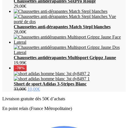
Chaussettes antidérapantes SoxPro Rouge
29,00
€
Chaussettes anti-dérapantes Match Stepl blanches
28,00
€
Chaussettes antidérapantes Multisport Grippz Jaune
19,99
€
-70%
Short de sport Adidas 3-Stripes Blanc
Le
Le
33,00
€
10,00
€
prix
prix
Livraison gratuite dès 50€ d’achats
initial
actuel
était :
est :
En point relais (France Métropolitaine)
33,00€.
10,00€.