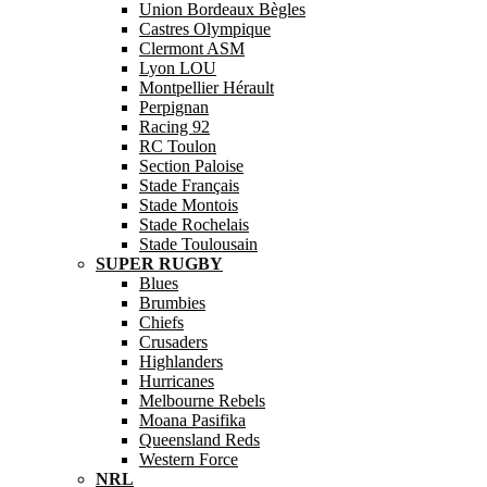
Union Bordeaux Bègles
Castres Olympique
Clermont ASM
Lyon LOU
Montpellier Hérault
Perpignan
Racing 92
RC Toulon
Section Paloise
Stade Français
Stade Montois
Stade Rochelais
Stade Toulousain
SUPER RUGBY
Blues
Brumbies
Chiefs
Crusaders
Highlanders
Hurricanes
Melbourne Rebels
Moana Pasifika
Queensland Reds
Western Force
NRL