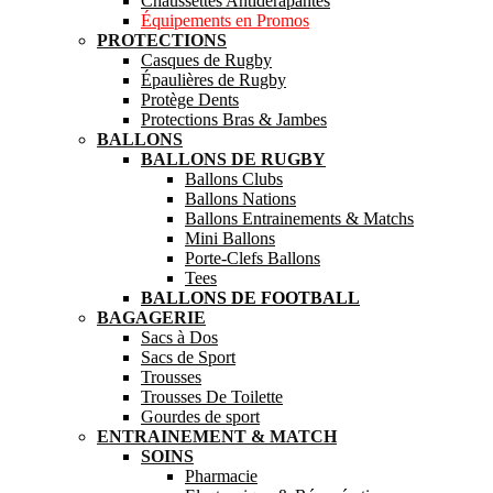
Chaussettes Antidérapantes
Équipements en Promos
PROTECTIONS
Casques de Rugby
Épaulières de Rugby
Protège Dents
Protections Bras & Jambes
BALLONS
BALLONS DE RUGBY
Ballons Clubs
Ballons Nations
Ballons Entrainements & Matchs
Mini Ballons
Porte-Clefs Ballons
Tees
BALLONS DE FOOTBALL
BAGAGERIE
Sacs à Dos
Sacs de Sport
Trousses
Trousses De Toilette
Gourdes de sport
ENTRAINEMENT & MATCH
SOINS
Pharmacie