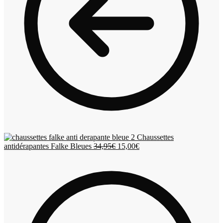
Chaussettes
Le
Le
antidérapantes Falke Bleues
34,95
€
15,00
€
prix
prix
initial
actuel
était :
est :
34,95€.
15,00€.