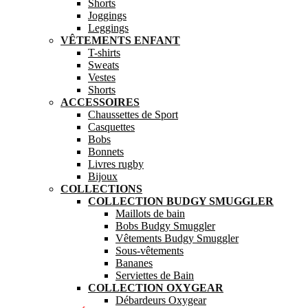
Shorts
Joggings
Leggings
VÊTEMENTS ENFANT
T-shirts
Sweats
Vestes
Shorts
ACCESSOIRES
Chaussettes de Sport
Casquettes
Bobs
Bonnets
Livres rugby
Bijoux
COLLECTIONS
COLLECTION BUDGY SMUGGLER
Maillots de bain
Bobs Budgy Smuggler
Vêtements Budgy Smuggler
Sous-vêtements
Bananes
Serviettes de Bain
COLLECTION OXYGEAR
Débardeurs Oxygear