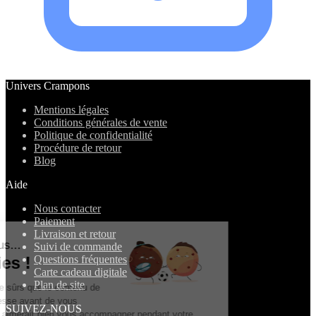
Univers Crampons
Mentions légales
Conditions générales de vente
Politique de confidentialité
Procédure de retour
Blog
Aide
Nous contacter
Paiement
Livraison et retour
Salut c'est nous...
Suivi de commande
les Cookies !
Questions fréquentes
Carte cadeau digitale
Plan de site
On a attendu d'être sûrs que le contenu de
ce site vous intéresse avant de vous
SUIVEZ-NOUS
déranger, mais on aimerait bien vous accompagner pendant votre