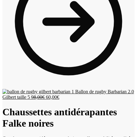
Ballon de rugby Barbarian 2.0
Le
Le
Gilbert taille 5
98,00
€
60,00
€
prix
prix
initial
actuel
Chaussettes antidérapantes
était :
est :
98,00€.
60,00€.
Falke noires