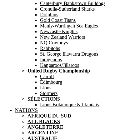
Canterbury-Bankstown Bulldogs
Cronulla-Sutherland Sharks
Dolphins
Gold Coast Titans
Manly-Warringah Sea Eagles
Newcastle Knights
New Zealand Warriors
NQ Cowboys
Rabbitohs
St. George Illawarra Dragons
Indigenous
Kangaroos/Jillaroos
United Rugby Championship
Cardiff
Édimbourg
Lions
Stormers
SÉLECTIONS
Lions Britannique & Irlandais
NATIONS
AFRIQUE DU SUD
ALL BLACKS
ANGLETERRE
ARGENTINE
AUSTRALIE