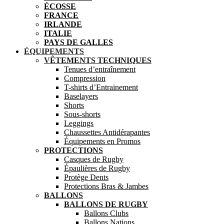
ÉCOSSE
FRANCE
IRLANDE
ITALIE
PAYS DE GALLES
ÉQUIPEMENTS
VÊTEMENTS TECHNIQUES
Tenues d’entraînement
Compression
T-shirts d’Entrainement
Baselayers
Shorts
Sous-shorts
Leggings
Chaussettes Antidérapantes
Équipements en Promos
PROTECTIONS
Casques de Rugby
Épaulières de Rugby
Protège Dents
Protections Bras & Jambes
BALLONS
BALLONS DE RUGBY
Ballons Clubs
Ballons Nations