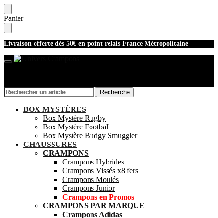
Skip
Skip
Panier
to
to
navigation
content
Livraison offerte dès 50€ en point relais France Métropolitaine
Recherche
Recherche
Recherche
Recherche
pour :
pour :
Mon compte
BOX MYSTÈRES
Box Mystère Rugby
Box Mystère Football
Box Mystère Budgy Smuggler
CHAUSSURES
CRAMPONS
Crampons Hybrides
Crampons Vissés x8 fers
Crampons Moulés
Crampons Junior
Crampons en Promos
CRAMPONS PAR MARQUE
Crampons Adidas