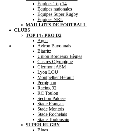
Équipes Top 14
Équipes nationales
Équipes Super Rugby
Équipes NRL
MAILLOTS DE FOOTBALL
CLUBS
TOP 14 / PRO D2
Agen
Aide
Aviron Bayonnais
Biarritz
Union Bordeaux Bègles
Castres Olympique
Clermont ASM
Lyon LOU
Montpellier Hérault
Perpignan
Racing 92
RC Toulon
Section Paloise
Stade Français
Stade Montois
Stade Rochelais
Stade Toulousain
SUPER RUGBY
Blues