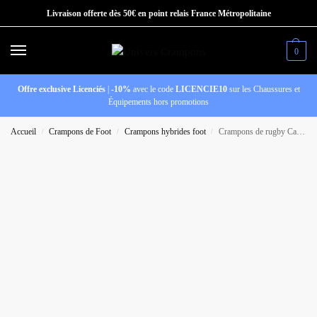
Livraison offerte dès 50€ en point relais France Métropolitaine
0
Offre exclusive Licenciés
|
-10%
avec le code
LICENCIE10
sur les Chaussures et
Équipements hors promotions
Accueil
Crampons de Foot
Crampons hybrides foot
Crampons de rugby Canterbury Speed Team SG Blanc
/
/
/