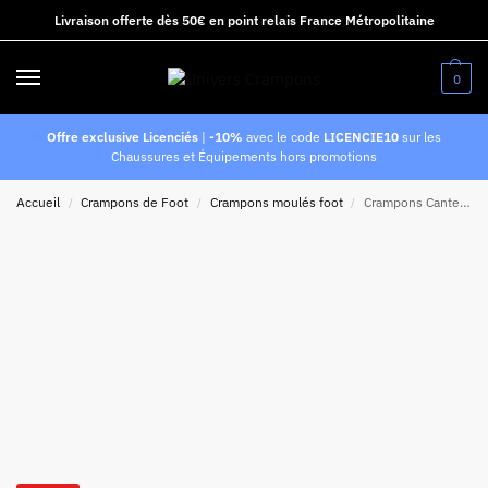
Livraison offerte dès 50€ en point relais France Métropolitaine
0
Offre exclusive Licenciés
|
-10%
avec le code
LICENCIE10
sur les
Chaussures et Équipements hors promotions
Accueil
Crampons de Foot
Crampons moulés foot
Crampons Canterbury CCC Phoenix Genesis Team FG AU Noir et violet
/
/
/