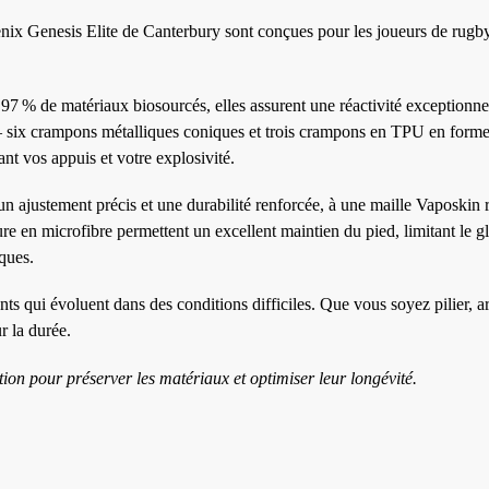
ix Genesis Elite de Canterbury sont conçues pour les joueurs de rugby
 % de matériaux biosourcés, elles assurent une réactivité exceptionnel
 – six crampons métalliques coniques et trois crampons en TPU en form
nt vos appuis et votre explosivité.
n ajustement précis et une durabilité renforcée, à une maille Vaposkin r
lure en microfibre permettent un excellent maintien du pied, limitant le g
ques.
nts qui évoluent dans des conditions difficiles. Que vous soyez pilier, a
r la durée.
tion pour préserver les matériaux et optimiser leur longévité.