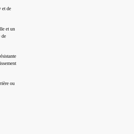
 et de
le et un
e de
ésistante
lissement
rrière ou