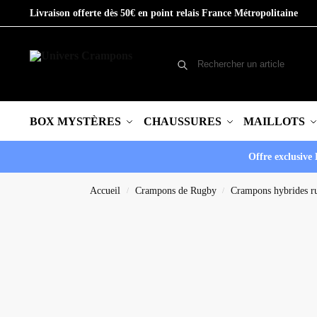
Livraison offerte dès 50€ en point relais France Métropolitaine
BOX MYSTÈRES
CHAUSSURES
MAILLOTS
Offre exclusive 
Accueil
Crampons de Rugby
Crampons hybrides r
/
/