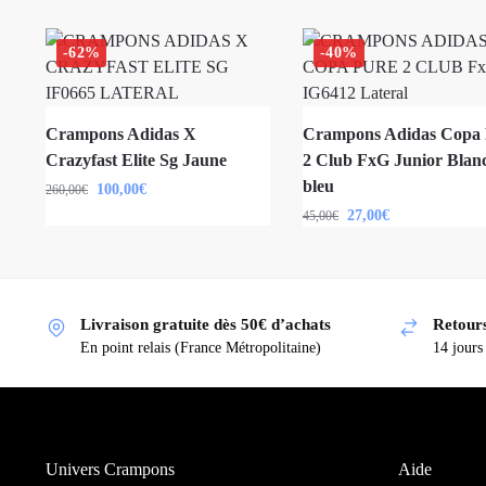
-62%
-40%
Crampons Adidas X
Crampons Adidas Copa 
Crazyfast Elite Sg Jaune
2 Club FxG Junior Blanc
bleu
100,00
€
260,00
€
27,00
€
45,00
€
Livraison gratuite dès 50€ d’achats
Retours
En point relais (France Métropolitaine)
14 jours
Univers Crampons
Aide