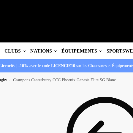
CLUBS
NATIONS
ÉQUIPEMENTS
SPORTSW
Licenciés
|
-10%
avec le code
LICENCIE10
sur les Chaussures et Équipement
ugby
Crampons Canterburry CCC Phoenix Genesis Elite SG Blanc
/