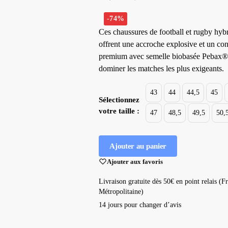
-74%
Ces chaussures de football et rugby hyb
offrent une accroche explosive et un con
premium avec semelle biobasée Pebax®
dominer les matches les plus exigeants.
43
44
44,5
45
Sélectionnez
votre taille :
47
48,5
49,5
50,
Ajouter au panier
Ajouter aux favoris
Livraison gratuite dès 50€ en point relais (F
Métropolitaine)
14 jours pour changer d’avis