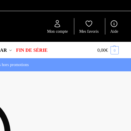
Recherche
Mon compte
Mes favoris
Aide
EAR
FIN DE SÉRIE
0,00
€
0
s hors promotions