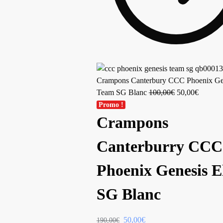
Crampons Canterbury CCC Phoenix Ge
Team SG Blanc
100,00
€
50,00
€
Promo !
Crampons
Canterburry CCC
Phoenix Genesis El
SG Blanc
50,00
€
190,00
€