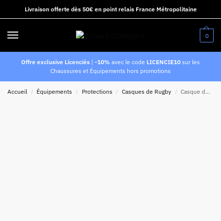
Livraison offerte dès 50€ en point relais France Métropolitaine
0
Offre exclusive Licenciés
|
-10%
avec le code
LICENCIE10
sur les
Chaussures et Équipements hors promotions
Accueil
Équipements
Protections
Casques de Rugby
Casque de rugby Junior Gilbert Octane Bleu roi et rouge
/
/
/
/