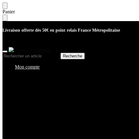
Skip
Skip
Panier
to
to
navigation
content
Livraison offerte dès 50€ en point relais France Métropolitaine
Recherche
Recherche
pour :
Mon compte