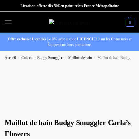
Livraison offerte dès 50€ en point relais France Métropolitaine
0
Offre exclusive Licenciés
|
-10%
avec le code
LICENCIE10
sur les Chaussures et
Équipements hors promotions
Accueil
Collection Budgy Smuggler
Maillots de bain
Maillot de bain Budgy Smuggler Carla’s Flowers
/
/
/
Maillot de bain Budgy Smuggler Carla’s
Flowers