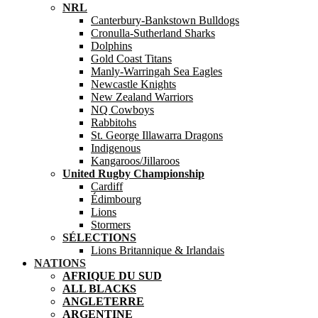
NRL
Canterbury-Bankstown Bulldogs
Cronulla-Sutherland Sharks
Dolphins
Gold Coast Titans
Manly-Warringah Sea Eagles
Newcastle Knights
New Zealand Warriors
NQ Cowboys
Rabbitohs
St. George Illawarra Dragons
Indigenous
Kangaroos/Jillaroos
United Rugby Championship
Cardiff
Édimbourg
Lions
Stormers
SÉLECTIONS
Lions Britannique & Irlandais
NATIONS
AFRIQUE DU SUD
ALL BLACKS
ANGLETERRE
ARGENTINE