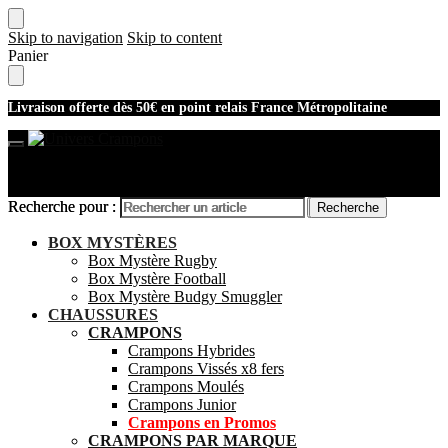
Skip to navigation
Skip to content
Panier
Livraison offerte dès 50€ en point relais France Métropolitaine
Recherche pour :
Recherche pour :
Recherche
Recherche
Mon compte
BOX MYSTÈRES
Box Mystère Rugby
Box Mystère Football
Box Mystère Budgy Smuggler
CHAUSSURES
CRAMPONS
Crampons Hybrides
Crampons Vissés x8 fers
Crampons Moulés
Crampons Junior
Crampons en Promos
CRAMPONS PAR MARQUE