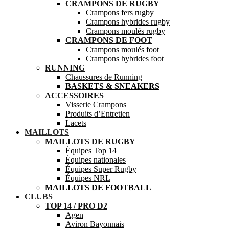
CRAMPONS DE RUGBY
Crampons fers rugby
Crampons hybrides rugby
Crampons moulés rugby
CRAMPONS DE FOOT
Crampons moulés foot
Crampons hybrides foot
RUNNING
Chaussures de Running
BASKETS & SNEAKERS
ACCESSOIRES
Visserie Crampons
Produits d’Entretien
Lacets
MAILLOTS
MAILLOTS DE RUGBY
Équipes Top 14
Équipes nationales
Équipes Super Rugby
Équipes NRL
MAILLOTS DE FOOTBALL
CLUBS
TOP 14 / PRO D2
Agen
Aviron Bayonnais