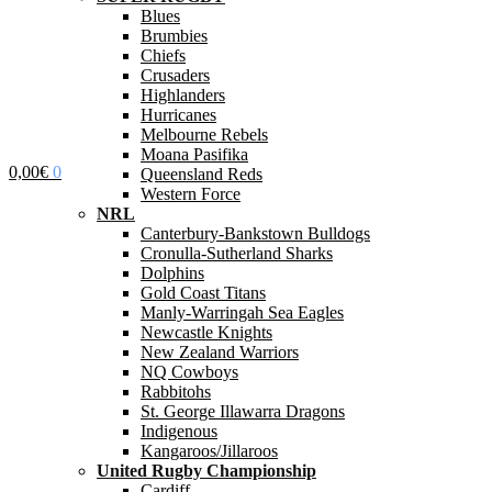
Blues
Brumbies
Chiefs
Crusaders
Highlanders
Hurricanes
Melbourne Rebels
Moana Pasifika
0,00
€
0
Queensland Reds
Western Force
NRL
Canterbury-Bankstown Bulldogs
Cronulla-Sutherland Sharks
Dolphins
Gold Coast Titans
Manly-Warringah Sea Eagles
Newcastle Knights
New Zealand Warriors
NQ Cowboys
Rabbitohs
St. George Illawarra Dragons
Indigenous
Kangaroos/Jillaroos
United Rugby Championship
Cardiff