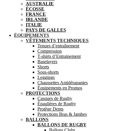
AUSTRALIE
ÉCOSSE
FRANCE
IRLANDE
ITALIE
PAYS DE GALLES
ÉQUIPEMENTS
VÊTEMENTS TECHNIQUES
Tenues d’entraînement
Compression
T-shirts d’Entrainement
Baselayers
Shorts
Sous-shorts
Leggings
Chaussettes Antidérapantes
Équipements en Promos
PROTECTIONS
Casques de Rugby
Épaulières de Rugby
Protège Dents
Protections Bras & Jambes
BALLONS
BALLONS DE RUGBY
Ballons Clubs