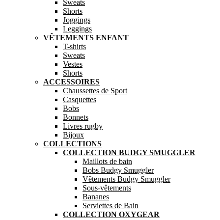
Sweats
Shorts
Joggings
Leggings
VÊTEMENTS ENFANT
T-shirts
Sweats
Vestes
Shorts
ACCESSOIRES
Chaussettes de Sport
Casquettes
Bobs
Bonnets
Livres rugby
Bijoux
COLLECTIONS
COLLECTION BUDGY SMUGGLER
Maillots de bain
Bobs Budgy Smuggler
Vêtements Budgy Smuggler
Sous-vêtements
Bananes
Serviettes de Bain
COLLECTION OXYGEAR