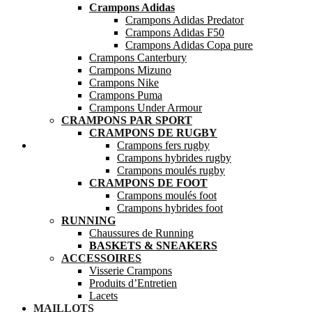
Crampons Adidas
Crampons Adidas Predator
Crampons Adidas F50
Crampons Adidas Copa pure
Crampons Canterbury
Crampons Mizuno
Crampons Nike
Crampons Puma
Crampons Under Armour
CRAMPONS PAR SPORT
CRAMPONS DE RUGBY
Mes favoris
Crampons fers rugby
Crampons hybrides rugby
Crampons moulés rugby
CRAMPONS DE FOOT
Crampons moulés foot
Crampons hybrides foot
RUNNING
Chaussures de Running
BASKETS & SNEAKERS
ACCESSOIRES
Visserie Crampons
Produits d’Entretien
Lacets
MAILLOTS