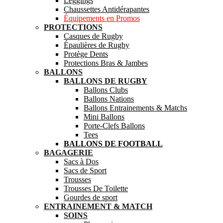
Leggings
Chaussettes Antidérapantes
Équipements en Promos
PROTECTIONS
Casques de Rugby
Épaulières de Rugby
Protège Dents
Protections Bras & Jambes
BALLONS
BALLONS DE RUGBY
Ballons Clubs
Ballons Nations
Ballons Entrainements & Matchs
Mini Ballons
Porte-Clefs Ballons
Tees
BALLONS DE FOOTBALL
BAGAGERIE
Sacs à Dos
Sacs de Sport
Trousses
Trousses De Toilette
Gourdes de sport
ENTRAINEMENT & MATCH
SOINS