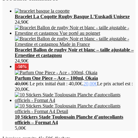
Bracelet La Coqotte Rugby Basque L’Euskadi Unisexe
24,90
€
Bracelet Ballon de rugby Noir et blanc – taille ajustable –
Ernestine et castagnou
24,90
€
-50%
Parfum One Piece – Ace – 100ml, Okaia
40,00
€
Le prix initial était : 40,00€.
20,00
€
Le prix actuel est :
20,00€.
10 Stickers Stade Toulousain Planche d’autocollants
officiels – Format A4
5,00
€