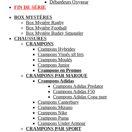
Débardeurs Oxygear
FIN DE SÉRIE
BOX MYSTÈRES
Box Mystère Rugby
Box Mystère Football
Box Mystère Budgy Smuggler
CHAUSSURES
CRAMPONS
Crampons Hybrides
Crampons Vissés x8 fers
Crampons Moulés
Crampons Junior
Crampons en Promos
CRAMPONS PAR MARQUE
Crampons Adidas
Crampons Adidas Predator
Crampons Adidas F50
Crampons Adidas Copa pure
Crampons Canterbury
Crampons Mizuno
Crampons Nike
Crampons Puma
Crampons Under Armour
CRAMPONS PAR SPORT