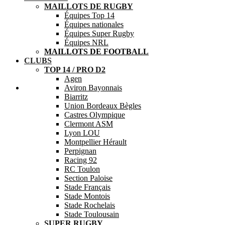
MAILLOTS DE RUGBY
Équipes Top 14
Équipes nationales
Équipes Super Rugby
Équipes NRL
MAILLOTS DE FOOTBALL
CLUBS
TOP 14 / PRO D2
Agen
Aide
Aviron Bayonnais
Biarritz
Union Bordeaux Bègles
Castres Olympique
Clermont ASM
Lyon LOU
Montpellier Hérault
Perpignan
Racing 92
RC Toulon
Section Paloise
Stade Français
Stade Montois
Stade Rochelais
Stade Toulousain
SUPER RUGBY