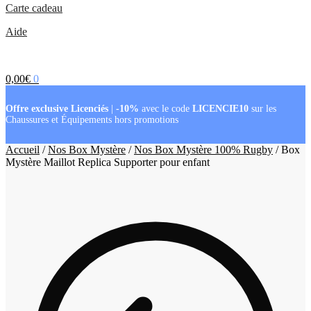
Carte cadeau
Aide
0,00
€
0
Offre exclusive Licenciés
|
-10%
avec le code
LICENCIE10
sur les
Chaussures et Équipements hors promotions
Accueil
/
Nos Box Mystère
/
Nos Box Mystère 100% Rugby
/
Box
Mystère Maillot Replica Supporter pour enfant