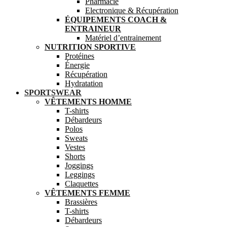
Pharmacie
Electronique & Récupération
ÉQUIPEMENTS COACH &
ENTRAINEUR
Matériel d’entrainement
NUTRITION SPORTIVE
Protéines
Énergie
Récupération
Hydratation
SPORTSWEAR
VÊTEMENTS HOMME
T-shirts
Débardeurs
Polos
Sweats
Vestes
Shorts
Joggings
Leggings
Claquettes
VÊTEMENTS FEMME
Brassières
T-shirts
Débardeurs