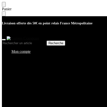
Skip
Skip
Panier
to
to
navigation
content
Livraison offerte dès 50€ en point relais France Métropolitaine
Recherche
Recherche
pour :
Mon compte