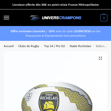
Livraison offerte dès 50€ en point relais France Métropolitaine
0
Offre exclusive Licenciés
|
-10%
avec le code
LICENCIE10
sur les
Chaussures et Équipements hors promotions
Accueil
Clubs de Rugby
Top 14 / Pro D2
Stade Rochelais
Ballon de rugby Supporter Stade Rochelais Taille 5
/
/
/
/