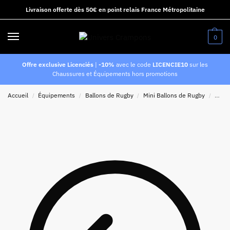
Livraison offerte dès 50€ en point relais France Métropolitaine
0
Offre exclusive Licenciés
|
-10%
avec le code
LICENCIE10
sur les
Chaussures et Équipements hors promotions
Accueil
Équipements
Ballons de Rugby
Mini Ballons de Rugby
Ballo
/
/
/
/