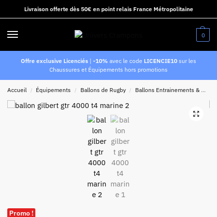
Livraison offerte dès 50€ en point relais France Métropolitaine
0
Offre exclusive Licenciés
|
-10%
avec le code
LICENCIE10
sur les
Chaussures et Équipements hors promotions
Accueil
Équipements
Ballons de Rugby
Ballons Entrainements & Matchs de Rugby
/
/
/
Promo !