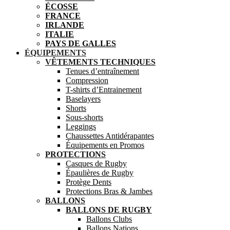
ÉCOSSE
FRANCE
IRLANDE
ITALIE
PAYS DE GALLES
ÉQUIPEMENTS
VÊTEMENTS TECHNIQUES
Tenues d’entraînement
Compression
T-shirts d’Entrainement
Baselayers
Shorts
Sous-shorts
Leggings
Chaussettes Antidérapantes
Équipements en Promos
PROTECTIONS
Casques de Rugby
Épaulières de Rugby
Protège Dents
Protections Bras & Jambes
BALLONS
BALLONS DE RUGBY
Ballons Clubs
Ballons Nations