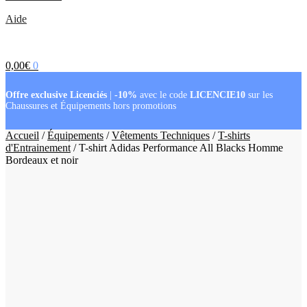
Aide
0,00
€
0
Offre exclusive Licenciés
|
-10%
avec le code
LICENCIE10
sur les
Chaussures et Équipements hors promotions
Accueil
/
Équipements
/
Vêtements Techniques
/
T-shirts
d'Entrainement
/
T-shirt Adidas Performance All Blacks Homme
Bordeaux et noir