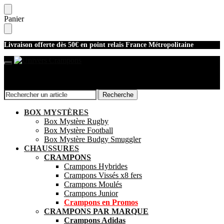
Skip
Skip
Panier
to
to
navigation
content
Livraison offerte dès 50€ en point relais France Métropolitaine
Recherche
Recherche
Recherche
Recherche
pour :
pour :
Mon compte
BOX MYSTÈRES
Box Mystère Rugby
Box Mystère Football
Box Mystère Budgy Smuggler
CHAUSSURES
CRAMPONS
Crampons Hybrides
Crampons Vissés x8 fers
Crampons Moulés
Crampons Junior
Crampons en Promos
CRAMPONS PAR MARQUE
Crampons Adidas