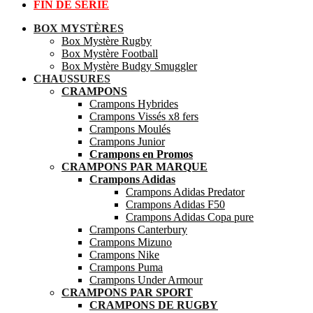
FIN DE SÉRIE
BOX MYSTÈRES
Box Mystère Rugby
Box Mystère Football
Box Mystère Budgy Smuggler
CHAUSSURES
CRAMPONS
Crampons Hybrides
Crampons Vissés x8 fers
Crampons Moulés
Crampons Junior
Crampons en Promos
CRAMPONS PAR MARQUE
Crampons Adidas
Crampons Adidas Predator
Crampons Adidas F50
Crampons Adidas Copa pure
Crampons Canterbury
Crampons Mizuno
Crampons Nike
Crampons Puma
Crampons Under Armour
CRAMPONS PAR SPORT
CRAMPONS DE RUGBY