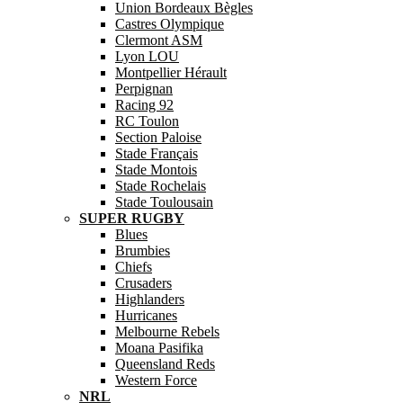
Union Bordeaux Bègles
Castres Olympique
Clermont ASM
Lyon LOU
Montpellier Hérault
Perpignan
Racing 92
RC Toulon
Section Paloise
Stade Français
Stade Montois
Stade Rochelais
Stade Toulousain
SUPER RUGBY
Blues
Brumbies
Chiefs
Crusaders
Highlanders
Hurricanes
Melbourne Rebels
Moana Pasifika
Queensland Reds
Western Force
NRL