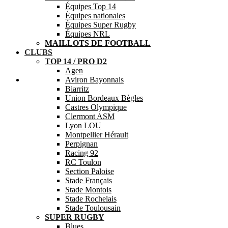
Équipes Top 14
Équipes nationales
Équipes Super Rugby
Équipes NRL
MAILLOTS DE FOOTBALL
CLUBS
TOP 14 / PRO D2
Agen
Aide
Aviron Bayonnais
Biarritz
Union Bordeaux Bègles
Castres Olympique
Clermont ASM
Lyon LOU
Montpellier Hérault
Perpignan
Racing 92
RC Toulon
Section Paloise
Stade Français
Stade Montois
Stade Rochelais
Stade Toulousain
SUPER RUGBY
Blues