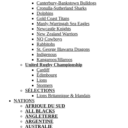
Canterbury-Bankstown Bulldogs
Cronulla-Sutherland Sharks
Dolphins
Gold Coast Titans
Manly-Warringah Sea Eagles
Newcastle Knights
New Zealand Warriors
NQ Cowboys
Rabbitohs
St. George Illawarra Dragons
Indigenous
Kangaroos/Jillaroos
United Rugby Championship
Cardiff
Édimbourg
Lions
Stormers
SÉLECTIONS
Lions Britannique & Irlandais
NATIONS
AFRIQUE DU SUD
ALL BLACKS
ANGLETERRE
ARGENTINE
AUSTRALIE