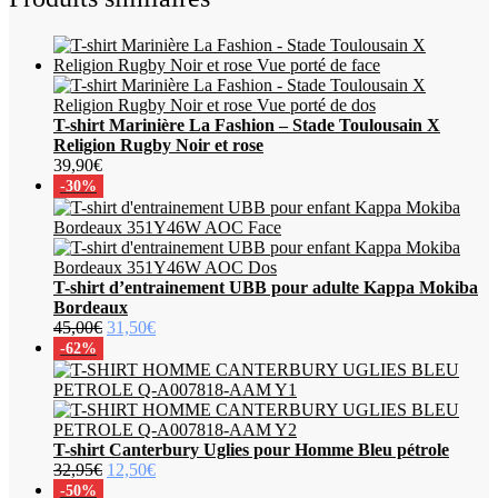
T-shirt Marinière La Fashion – Stade Toulousain X
Religion Rugby Noir et rose
39,90
€
-30%
T-shirt d’entrainement UBB pour adulte Kappa Mokiba
Bordeaux
Le
Le
45,00
€
31,50
€
prix
prix
-62%
initial
actuel
était :
est :
45,00€.
31,50€.
T-shirt Canterbury Uglies pour Homme Bleu pétrole
Le
Le
32,95
€
12,50
€
prix
prix
-50%