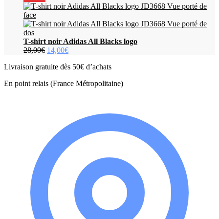
initial
actuel
était :
est :
32,95€.
12,50€.
T-shirt noir Adidas All Blacks logo
Le
Le
28,00
€
14,00
€
prix
prix
Livraison gratuite dès 50€ d’achats
initial
actuel
était :
est :
En point relais (France Métropolitaine)
28,00€.
14,00€.