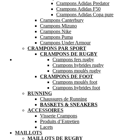
Crampons Adidas Predator
Crampons Adidas F50
Crampons Adidas Copa pure
Crampons Canterbury
Crampons Mizuno
Crampons Nike
Crampons Puma
Crampons Under Armour
CRAMPONS PAR SPORT
CRAMPONS DE RUGBY
Mes favoris
Crampons fers rugby
Crampons hybrides rugby
Crampons moulés rugby
CRAMPONS DE FOOT
Crampons moulés foot
Crampons hybrides foot
RUNNING
Chaussures de Running
BASKETS & SNEAKERS
ACCESSOIRES
Visserie Crampons
Produits d’Entretien
Lacets
MAILLOTS
MAILLOTS DE RUGBY