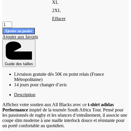
XL
2XL
Effacer
quantité
de
Ajouter au panier
T-
Ajouter aux favoris
shirt
Adidas
Performance
All
Blacks
Guide des tailles
Homme
Bordeaux
Livraison gratuite dès 50€ en point relais (France
et
Métropolitaine)
noir
14 jours pour changer d’avis
Description
Affichez votre soutien aux All Blacks avec ce
t-shirt adidas
Performance
inspiré de la tournée South Africa Tour. Pensé pour
les passionnés de rugby et les séances d’entraînement, il associe une
coupe slim moderne à une maille interlock douce et résistante pour
un porté confortable au quotidien.