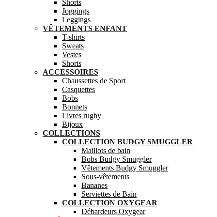
Shorts
Joggings
Leggings
VÊTEMENTS ENFANT
T-shirts
Sweats
Vestes
Shorts
ACCESSOIRES
Chaussettes de Sport
Casquettes
Bobs
Bonnets
Livres rugby
Bijoux
COLLECTIONS
COLLECTION BUDGY SMUGGLER
Maillots de bain
Bobs Budgy Smuggler
Vêtements Budgy Smuggler
Sous-vêtements
Bananes
Serviettes de Bain
COLLECTION OXYGEAR
Débardeurs Oxygear