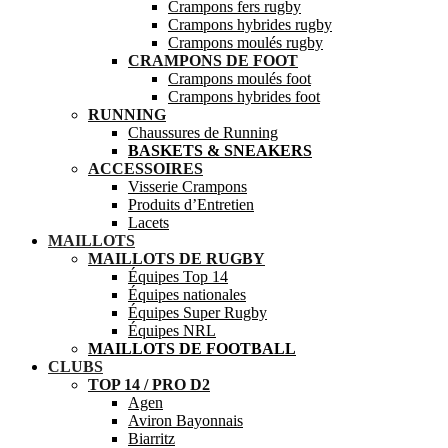
Crampons fers rugby
Crampons hybrides rugby
Crampons moulés rugby
CRAMPONS DE FOOT
Crampons moulés foot
Crampons hybrides foot
RUNNING
Chaussures de Running
BASKETS & SNEAKERS
ACCESSOIRES
Visserie Crampons
Produits d’Entretien
Lacets
MAILLOTS
MAILLOTS DE RUGBY
Équipes Top 14
Équipes nationales
Équipes Super Rugby
Équipes NRL
MAILLOTS DE FOOTBALL
CLUBS
TOP 14 / PRO D2
Agen
Aviron Bayonnais
Biarritz