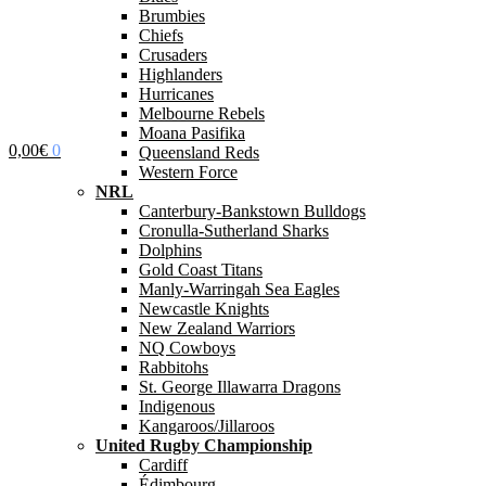
Brumbies
Chiefs
Crusaders
Highlanders
Hurricanes
Melbourne Rebels
Moana Pasifika
0,00
€
0
Queensland Reds
Western Force
NRL
Canterbury-Bankstown Bulldogs
Cronulla-Sutherland Sharks
Dolphins
Gold Coast Titans
Manly-Warringah Sea Eagles
Newcastle Knights
New Zealand Warriors
NQ Cowboys
Rabbitohs
St. George Illawarra Dragons
Indigenous
Kangaroos/Jillaroos
United Rugby Championship
Cardiff
Édimbourg