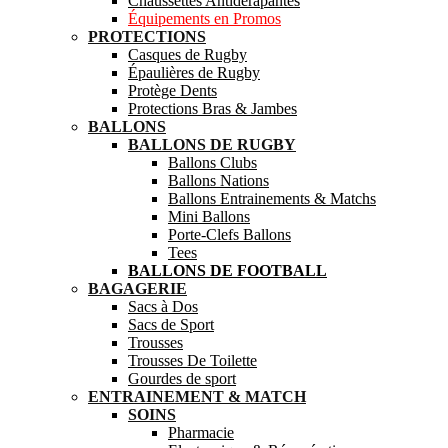
Chaussettes Antidérapantes
Équipements en Promos
PROTECTIONS
Casques de Rugby
Épaulières de Rugby
Protège Dents
Protections Bras & Jambes
BALLONS
BALLONS DE RUGBY
Ballons Clubs
Ballons Nations
Ballons Entrainements & Matchs
Mini Ballons
Porte-Clefs Ballons
Tees
BALLONS DE FOOTBALL
BAGAGERIE
Sacs à Dos
Sacs de Sport
Trousses
Trousses De Toilette
Gourdes de sport
ENTRAINEMENT & MATCH
SOINS
Pharmacie